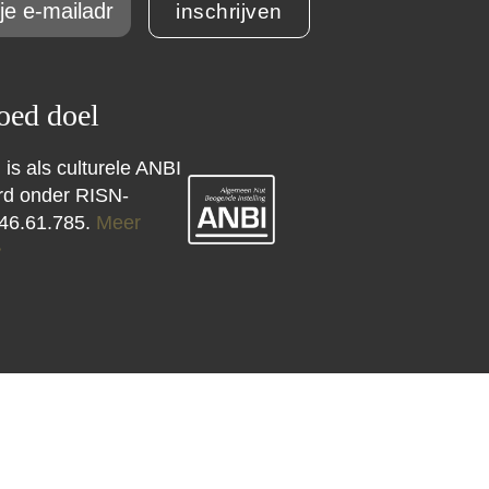
inschrijven
ed doel
 is als culturele ANBI
erd onder RISN-
46.61.785.
Meer
>