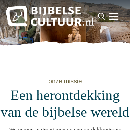
for:
Search
for:
onze missie
Een herontdekking
van de bijbelse wereld
We nemen je graag mee op een ontdekkingsreis