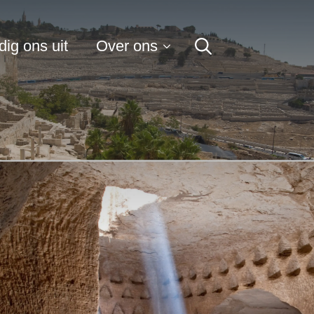
for:
ig ons uit
Over ons
Search
for: