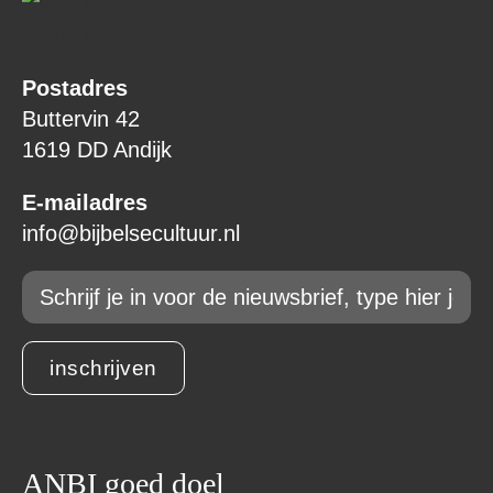
Postadres
Buttervin 42
1619 DD Andijk
E-mailadres
info@bijbelsecultuur.nl
Email
*
inschrijven
ANBI goed doel