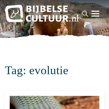
for:
Search
for:
Tag:
evolutie