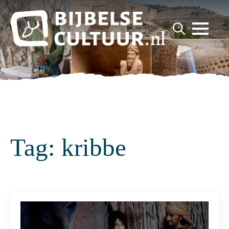
for:
Search
for:
Tag:
kribbe