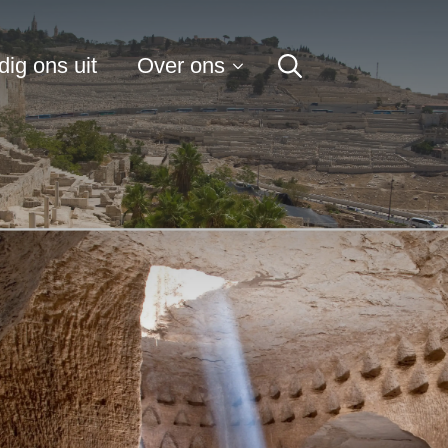
for:
ig ons uit
Over ons
Search
for: