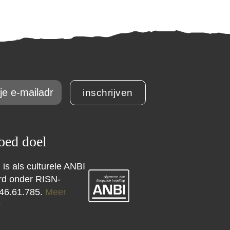
inschrijven
ed doel
 is als culturele ANBI
erd onder RISN-
46.61.785.
Meer
>