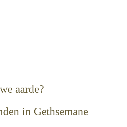
uwe aarde?
onden in Gethsemane