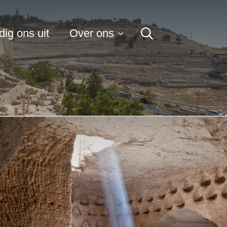
for:
ig ons uit
Over ons
Search
for: