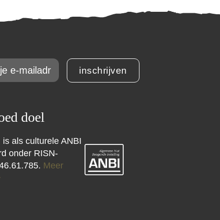
inschrijven
ed doel
 is als culturele ANBI
erd onder RISN-
46.61.785.
Meer
>