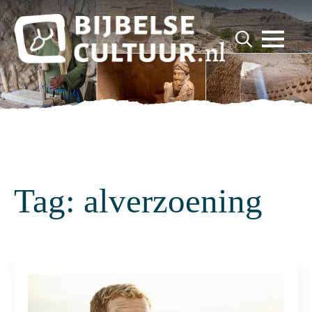
for:
Search
for:
Tag:
alverzoening