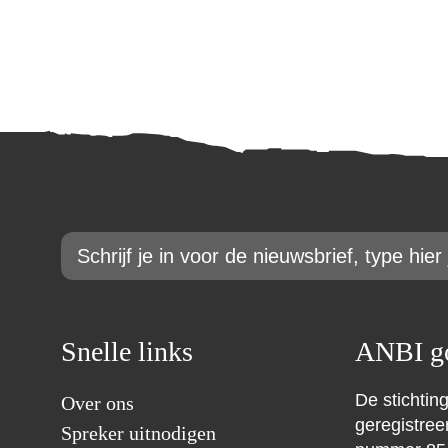
Email
*
Snelle links
ANBI go
De stichting
Over ons
geregistre
Spreker uitnodigen