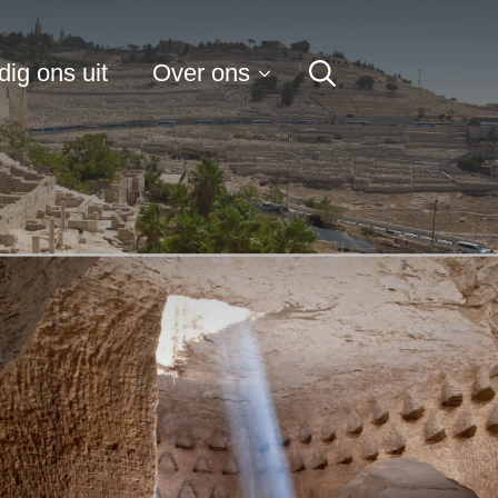
for:
ig ons uit
Over ons
Search
for: