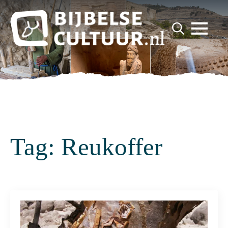
for:
Search
for:
Tag:
Reukoffer