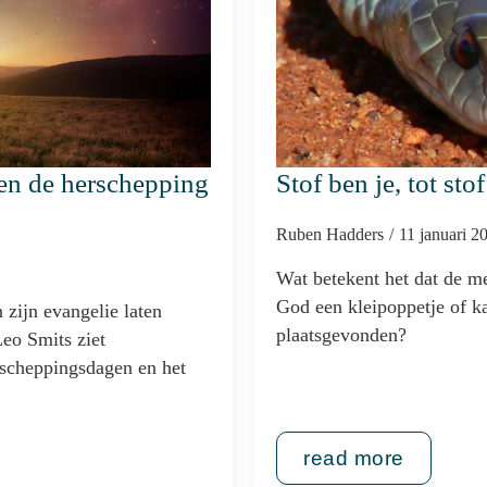
en de herschepping
Stof ben je, tot stof
Ruben Hadders
11 januari 
Wat betekent het dat de me
God een kleipoppetje of k
 zijn evangelie laten
plaatsgevonden?
Leo Smits ziet
scheppingsdagen en het
…
read more