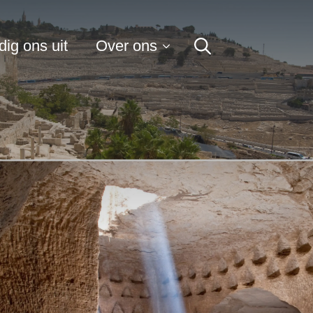
for:
ig ons uit
Over ons
Search
for: