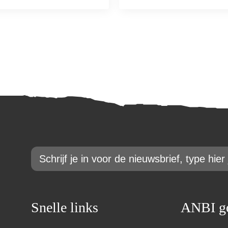
Email
*
Snelle links
ANBI go