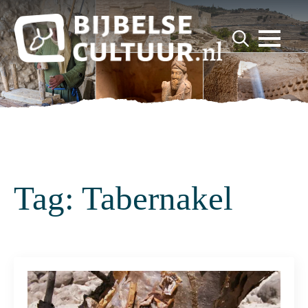
for:
Search
for:
Tag:
Tabernakel