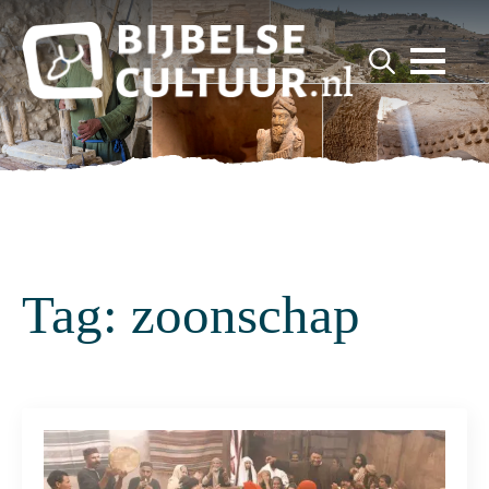
for:
Search
for:
Tag:
zoonschap