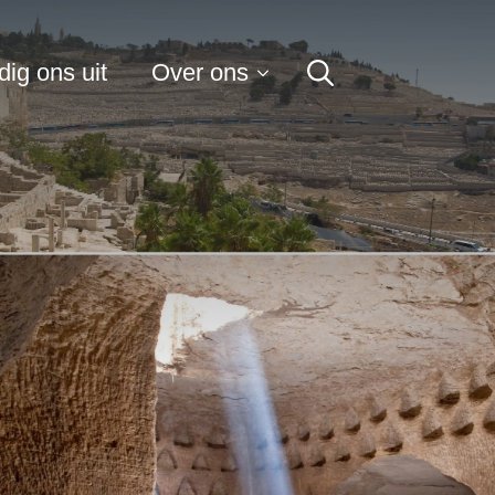
for:
ig ons uit
Over ons
Search
for: