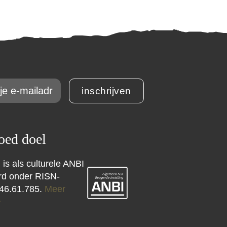
inschrijven
ed doel
 is als culturele ANBI
erd onder RISN-
46.61.785.
Meer
>