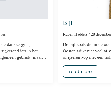
Bijl
ties
Ruben Hadders
28 decembe
j de dankzegging
De bijl zoals die in de ou
erugkerend iets in het
Oosten wijkt niet veel af 
n algemeen gebruik, maar…
of ijzeren kop met een ho
read more